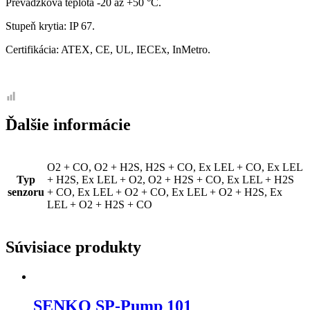
Prevádzková teplota -20 až +50 °C.
Stupeň krytia: IP 67.
Certifikácia: ATEX, CE, UL, IECEx, InMetro.
Ďalšie informácie
O2 + CO, O2 + H2S, H2S + CO, Ex LEL + CO, Ex LEL
Typ
+ H2S, Ex LEL + O2, O2 + H2S + CO, Ex LEL + H2S
senzoru
+ CO, Ex LEL + O2 + CO, Ex LEL + O2 + H2S, Ex
LEL + O2 + H2S + CO
Súvisiace produkty
SENKO SP-Pump 101