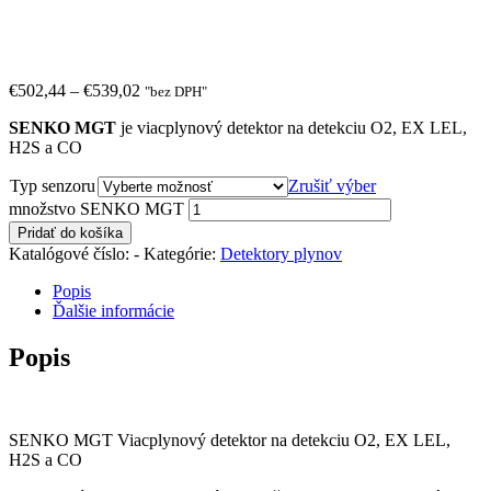
€
502,44
–
€
539,02
"bez DPH"
SENKO MGT
je viacplynový detektor na detekciu O2, EX LEL,
H2S a CO
Typ senzoru
Zrušiť výber
množstvo SENKO MGT
Pridať do košíka
Katalógové číslo:
-
Kategórie:
Detektory plynov
Popis
Ďalšie informácie
Popis
SENKO MGT Viacplynový detektor na detekciu O2, EX LEL,
H2S a CO