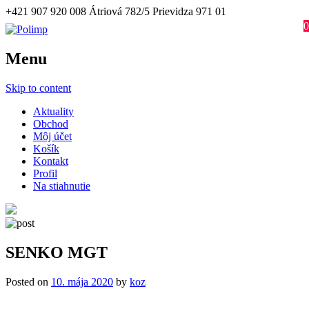
+421 907 920 008
Átriová 782/5 Prievidza 971 01
0
Menu
Skip to content
Aktuality
Obchod
Môj účet
Košík
Kontakt
Profil
Na stiahnutie
SENKO MGT
Posted on
10. mája 2020
by
koz